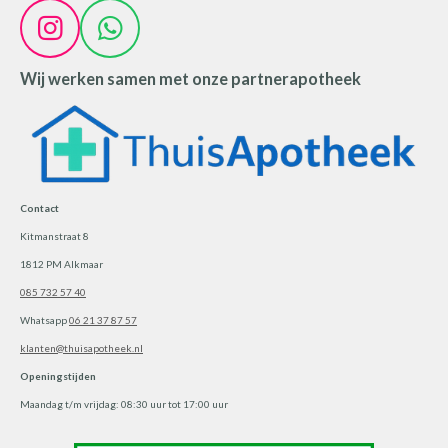
I
W
n
h
Wij werken samen met onze partnerapotheek
s
a
t
t
a
s
g
A
r
p
Contact
a
p
Kitmanstraat 8
m
1812 PM Alkmaar
085 732 57 40
Whatsapp
06 21 37 87 57
klanten@thuisapotheek.nl
Openingstijden
Maandag t/m vrijdag: 08:30 uur tot 17:00 uur