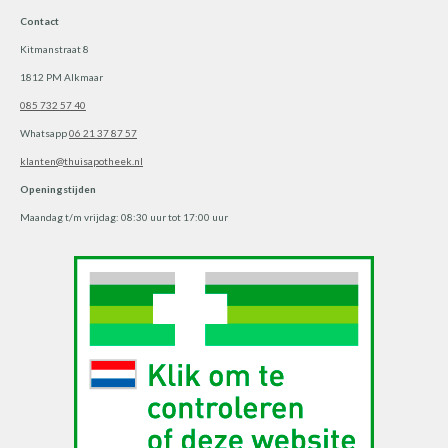
r
p
Contact
a
p
Kitmanstraat 8
m
1812 PM Alkmaar
085 732 57 40
Whatsapp
06 21 37 87 57
klanten@thuisapotheek.nl
Openingstijden
Maandag t/m vrijdag: 08:30 uur tot 17:00 uur