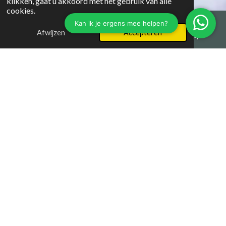
klikken, gaat u akkoord met het gebruik van alle
cookies.
Afwijzen
Accepteren
E-mailadres
Instagram
WhatsApp
Elmand Hosseinzoi
Elmand is eveneens arts bij LowWeight, waar hij patiënten
begeleidt bij medisch verantwoord afvallen en
leefstijlverbetering.