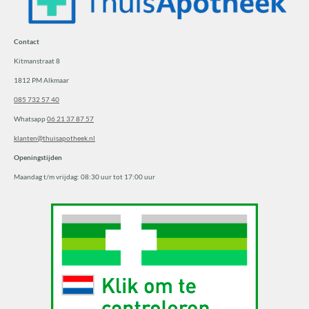
a
s
g
A
r
p
Contact
a
p
Kitmanstraat 8
m
1812 PM Alkmaar
085 732 57 40
Whatsapp
06 21 37 87 57
klanten@thuisapotheek.nl
Openingstijden
Maandag t/m vrijdag: 08:30 uur tot 17:00 uur