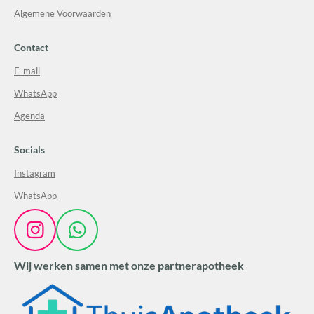
Algemene Voorwaarden
Contact
E-mail
WhatsApp
Agenda
Socials
Instagram
WhatsApp
I
W
n
h
Wij werken samen met onze partnerapotheek
s
a
t
t